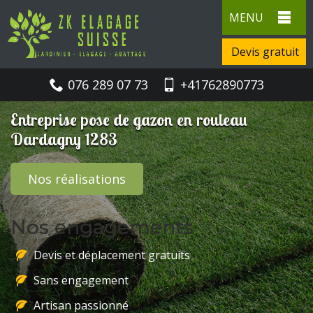
MENU
Devis gratuit
076 289 07 73
+41762890773
Entreprise pose de gazon en rouleau
Dardagny 1283
Nos réalisations
Nos engagements
Devis et déplacement gratuits
Sans engagement
Artisan passionné