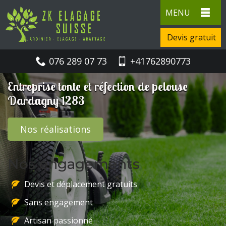
MENU
Devis gratuit
076 289 07 73
+41762890773
Entreprise tonte et réfection de pelouse
Dardagny 1283
Nos réalisations
Nos engagements
Devis et déplacement gratuits
Sans engagement
Artisan passionné