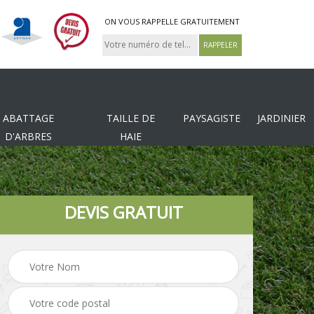
ON VOUS RAPPELLE GRATUITEMENT
ABATTAGE
TAILLE DE
PAYSAGISTE
JARDINIER
D'ARBRES
HAIE
DEVIS GRATUIT
Tonte et réfection de
es
Pose de clôture
pelouse