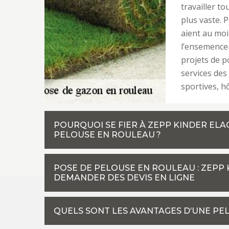
travailler t
plus vaste. P
aient au moi
l’ensemence
projets de 
services des
sportives, hôt
POURQUOI SE FIER À ZEPP KINDER ELA
PELOUSE EN ROULEAU ?
POSE DE PELOUSE EN ROULEAU : ZEPP
DEMANDER DES DEVIS EN LIGNE
QUELS SONT LES AVANTAGES D’UNE PE