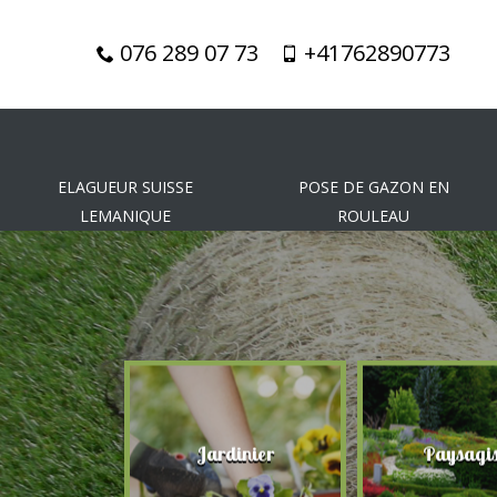
076 289 07 73
+41762890773
ELAGUEUR SUISSE
POSE DE GAZON EN
LEMANIQUE
ROULEAU
gueur
Jardinier
Paysagis