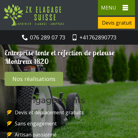
MENU
Devis gratuit
076 289 07 73
+41762890773
Entreprise tonte et réfection de pelouse
Montreux 1820
Nos réalisations
Nos engagements
Devis et déplacement gratuits
Sans engagement
Artisan passionné