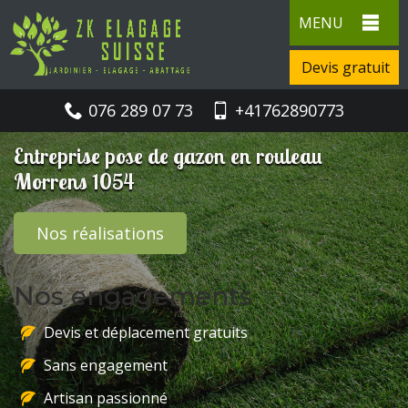
MENU
Devis gratuit
076 289 07 73
+41762890773
Entreprise pose de gazon en rouleau
Morrens 1054
Nos réalisations
Nos engagements
Devis et déplacement gratuits
Sans engagement
Artisan passionné