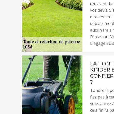
œuvrant dans
vos devis. S
directement 
déplacements
aucun frais 
l’occasion. V
Elagage Suis
LA TONT
KINDER 
CONFIER
?
Tondre la pe
fiez pas à ce
vous aurez à
cela finira 