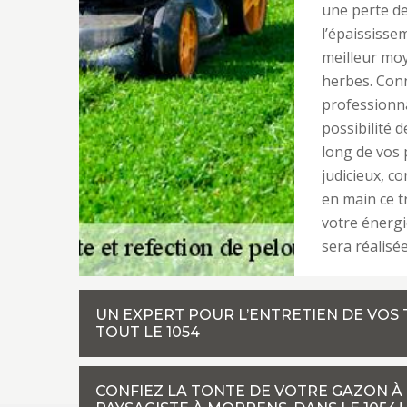
une perte d
l’épaississe
meilleur moy
herbes. Conn
professionna
possibilité 
long de vos p
judicieux, c
en main ce t
votre énergi
sera réalisé
UN EXPERT POUR L’ENTRETIEN DE VOS
TOUT LE 1054
CONFIEZ LA TONTE DE VOTRE GAZON À 