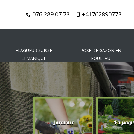
076 289 07 73
+41762890773
ELAGUEUR SUISSE
POSE DE GAZON EN
LEMANIQUE
ROULEAU
gueur
Jardinier
Paysagis