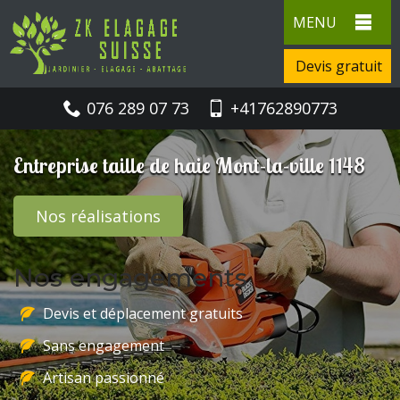
MENU
Devis gratuit
076 289 07 73
+41762890773
Entreprise taille de haie Mont-la-ville 1148
Nos réalisations
Nos engagements
Devis et déplacement gratuits
Sans engagement
Artisan passionné