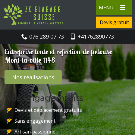
MENU
Devis gratuit
076 289 07 73
+41762890773
Entreprise tonte et réfection de pelouse
Mont-la-ville 1148
Nos réalisations
Nos engagements
Devis et déplacement gratuits
Sans engagement
Artisan passionné