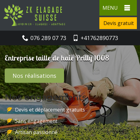
MENU
Devis gratuit
076 289 07 73
+41762890773
Entreprise taille de haie Prilly 1008
Nos réalisations
Nos engagements
Devis et déplacement gratuits
Sans engagement
Artisan passionné