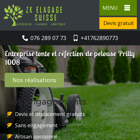
MENU
Devis gratuit
076 289 07 73
+41762890773
Entreprise tonte et réfection de pelouse Prilly
1008
Nos réalisations
Nos engagements
Devis et déplacement gratuits
Sans engagement
Artisan passionné