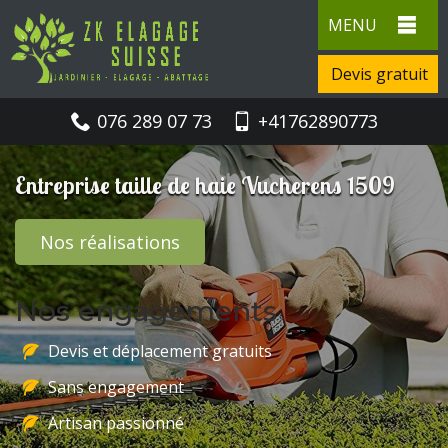
MENU
Devis gratuit
076 289 07 73
+41762890773
Entreprise taille de haie Vucherens 1509
Nos réalisations
Nos engagements
Devis et déplacement gratuits
Sans engagement
Artisan passionné