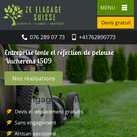
MENU
Devis gratuit
076 289 07 73
+41762890773
Entreprise tonte et réfection de pelouse
Vucherens 1509
Nos réalisations
Nos engagements
Devis et déplacement gratuits
Sans engagement
Artisan passionné