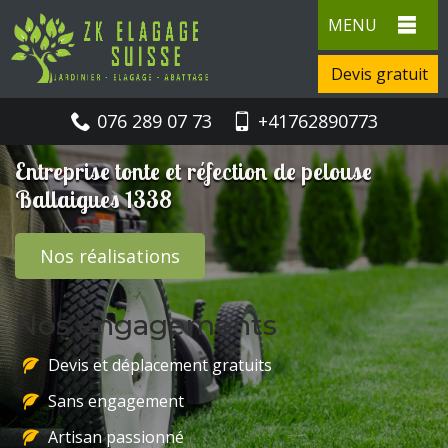
MENU
Devis gratuit
076 289 07 73
+41762890773
Entreprise tonte et réfection de pelouse
Ballaigues 1338
Nos réalisations
Nos engagements
Devis et déplacement gratuits
Sans engagement
Artisan passionné