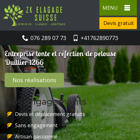
MENU
Devis gratuit
076 289 07 73
+41762890773
Entreprise tonte et réfection de pelouse
Duillier 1266
Nos réalisations
Nos engagements
Devis et déplacement gratuits
Sans engagement
Artisan passionné