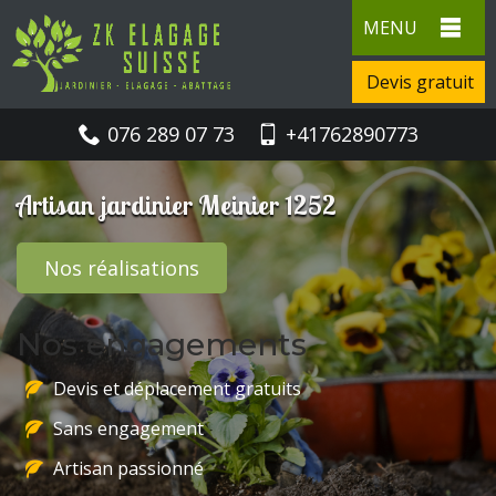
MENU
Devis gratuit
076 289 07 73
+41762890773
Artisan jardinier Meinier 1252
Nos réalisations
Nos engagements
Devis et déplacement gratuits
Sans engagement
Artisan passionné