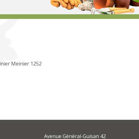
inier Meinier 1252
Avenue Général-Guisan 42