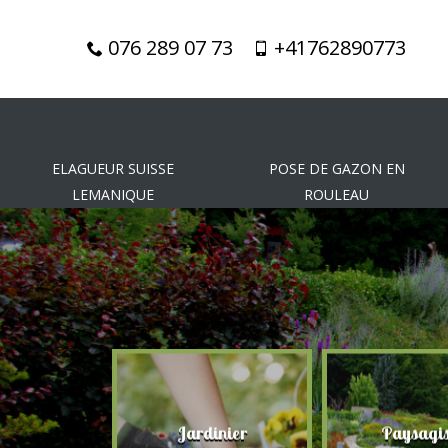
076 289 07 73
+41762890773
ELAGUEUR SUISSE
POSE DE GAZON EN
LEMANIQUE
ROULEAU
gueur
Jardinier
Paysagis