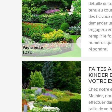
détaillé de 
tenu au cour
des travaux 
demander un 
engagera en r
remplir le f
numéros qui 
répondrai.
FAITES 
KINDER 
VOTRE E
Chez notre e
Meinier, nou
effectuer dan
taille de vo 