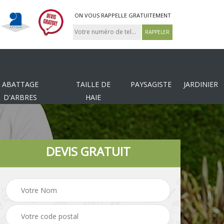
ON VOUS RAPPELLE GRATUITEMENT
ABATTAGE
TAILLE DE
PAYSAGISTE
JARDINIER
D'ARBRES
HAIE
DEVIS GRATUIT
Tonte et réfection de
es
Pose de clôture
pelouse