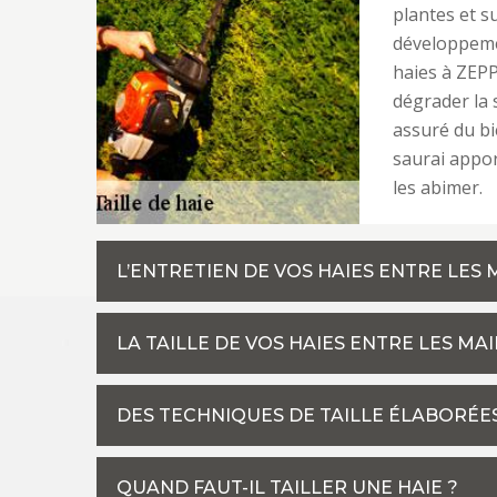
plantes et 
développemen
haies à ZEPP
dégrader la 
assuré du bi
saurai appor
les abimer.
L’ENTRETIEN DE VOS HAIES ENTRE LES
LA TAILLE DE VOS HAIES ENTRE LES MA
DES TECHNIQUES DE TAILLE ÉLABORÉE
QUAND FAUT-IL TAILLER UNE HAIE ?