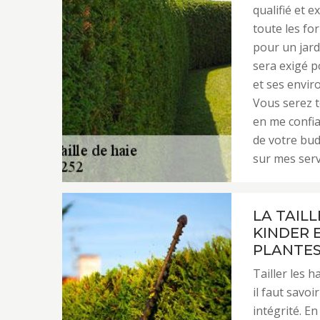
qualifié et e
toute les fo
pour un jard
sera exigé p
et ses enviro
Vous serez t
en me confia
de votre bud
sur mes serv
LA TAILL
KINDER 
PLANTE
Tailler les 
il faut savo
intégrité. En