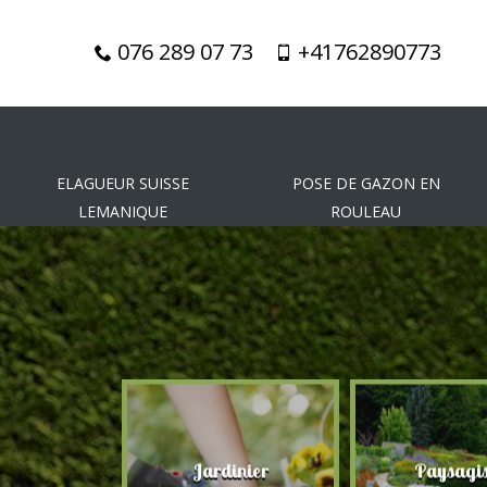
076 289 07 73
+41762890773
ELAGUEUR SUISSE
POSE DE GAZON EN
LEMANIQUE
ROULEAU
gueur
Jardinier
Paysagis