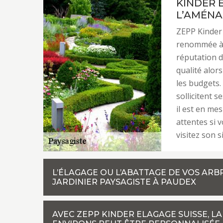
KINDER 
L’AMÉNA
ZEPP Kinder 
renommée à P
réputation d
qualité alors
les budgets.
sollicitent s
il est en me
attentes si v
visitez son s
L’ÉLAGAGE OU L’ABATTAGE DE VOS ARB
JARDINIER PAYSAGISTE À PAUDEX
AVEC ZEPP KINDER ELAGAGE SUISSE, L