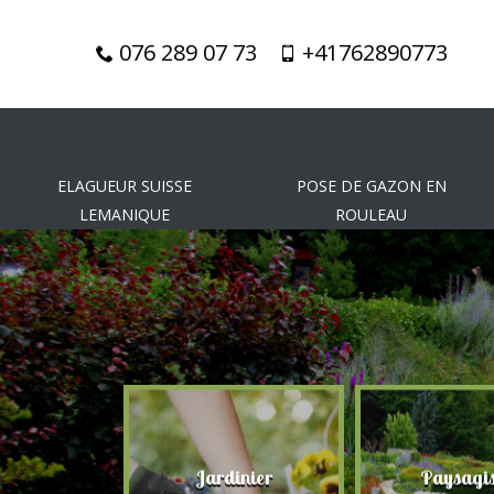
076 289 07 73
+41762890773
ELAGUEUR SUISSE
POSE DE GAZON EN
LEMANIQUE
ROULEAU
gueur
Jardinier
Paysagis