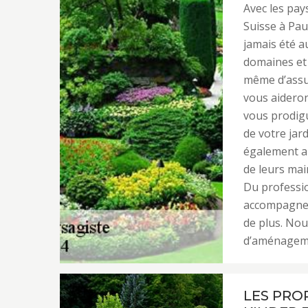
Avec les pay
Suisse à Pau
jamais été au
domaines et 
même d’assu
vous aideron
vous prodigu
de votre jar
également au
de leurs mai
Du professio
accompagnem
de plus. Nou
d’aménagemen
LES PRO