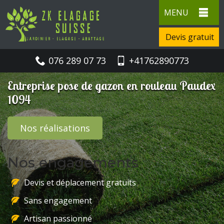
MENU
Devis gratuit
076 289 07 73
+41762890773
Entreprise pose de gazon en rouleau Paudex
1094
Nos réalisations
Nos engagements
Devis et déplacement gratuits
Sans engagement
Artisan passionné