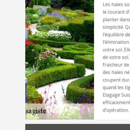
Les haies so
le courant d’
planter dans
simplicité. 
l’équilibre d
l’éliminatio
votre sol. E
de votre sol
fraicheur de 
des haies né
coupent dura
quand les tig
Elagage Suis
efficacemen
d’opération.