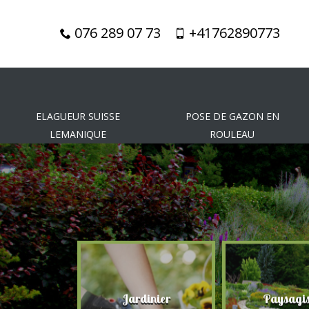
076 289 07 73
+41762890773
ELAGUEUR SUISSE
POSE DE GAZON EN
LEMANIQUE
ROULEAU
gueur
Jardinier
Paysagis