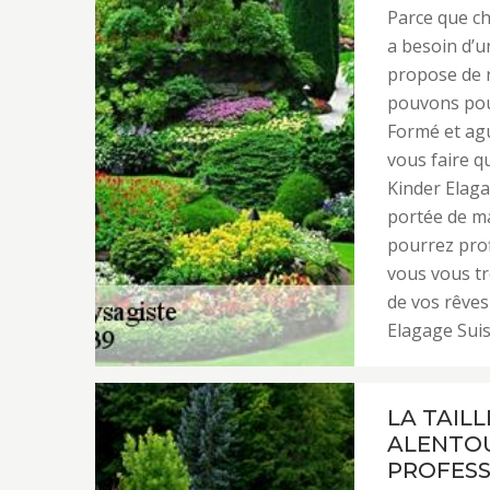
Parce que ch
a besoin d’u
propose de r
pouvons pour
Formé et agu
vous faire q
Kinder Elaga
portée de ma
pourrez prof
vous vous tr
de vos rêves
Elagage Suis
LA TAILL
ALENTOU
PROFESS