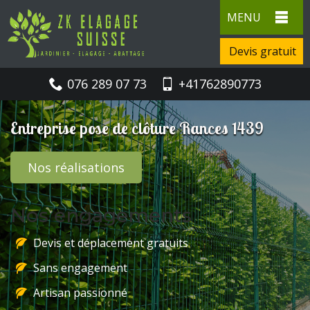
MENU
Devis gratuit
076 289 07 73
+41762890773
Entreprise pose de clôture Rances 1439
Nos réalisations
Nos engagements
Devis et déplacement gratuits
Sans engagement
Artisan passionné