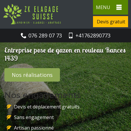
MENU
Devis gratuit
076 289 07 73
+41762890773
Entreprise pose de gazon en rouleau Rances
1439
Nos réalisations
Nos engagements
Devis et déplacement gratuits
Sans engagement
Artisan passionné