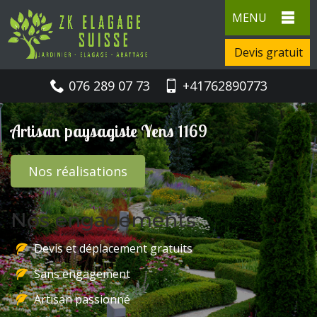
MENU
Devis gratuit
076 289 07 73
+41762890773
Artisan paysagiste Yens 1169
Nos réalisations
Nos engagements
Devis et déplacement gratuits
Sans engagement
Artisan passionné