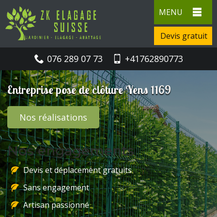
MENU
Devis gratuit
076 289 07 73
+41762890773
Entreprise pose de clôture Yens 1169
Nos réalisations
Nos engagements
Devis et déplacement gratuits
Sans engagement
Artisan passionné