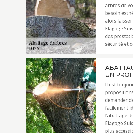
arbres de vo
besoin esthé
alors laisse
Elagage Suiss
des prestati
sécurité et 
ABATTAG
UN PROF
Il est toujo
propositions
demander des
facilement id
l’abattage d
Elagage Suis
plus accessi