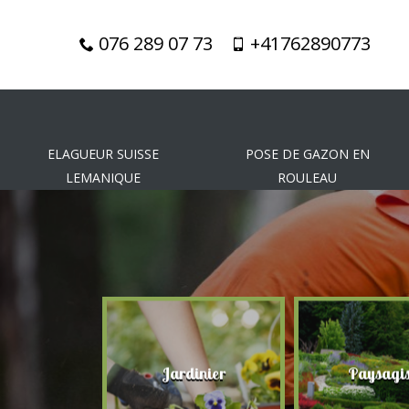
076 289 07 73
+41762890773
ELAGUEUR SUISSE
POSE DE GAZON EN
LEMANIQUE
ROULEAU
gueur
Jardinier
Paysagis