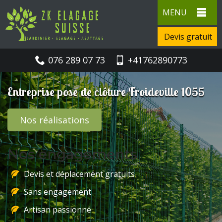
MENU
Devis gratuit
076 289 07 73
+41762890773
Entreprise pose de clôture Froideville 1055
Nos réalisations
Nos engagements
Devis et déplacement gratuits
Sans engagement
Artisan passionné