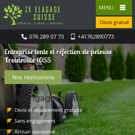
MENU
Devis gratuit
076 289 07 73
+41762890773
Entreprise tonte et réfection de pelouse
Froideville 1055
Nos réalisations
Nos engagements
Devis et déplacement gratuits
Sans engagement
Artisan passionné