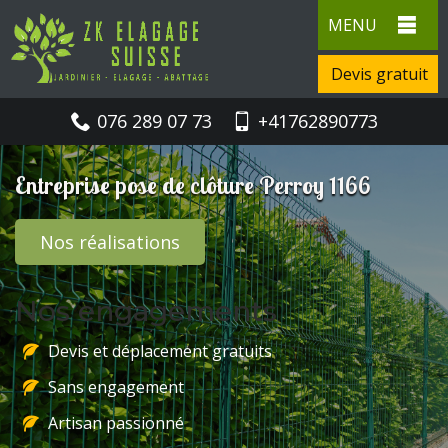
MENU
Devis gratuit
076 289 07 73
+41762890773
Entreprise pose de clôture Perroy 1166
Nos réalisations
Nos engagements
Devis et déplacement gratuits
Sans engagement
Artisan passionné