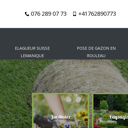
076 289 07 73
+41762890773
ELAGUEUR SUISSE
POSE DE GAZON EN
LEMANIQUE
ROULEAU
gueur
Jardinier
Paysagis