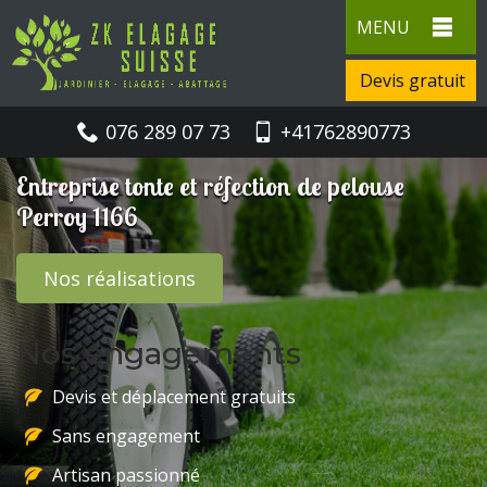
MENU
Devis gratuit
076 289 07 73
+41762890773
Entreprise tonte et réfection de pelouse
Perroy 1166
Nos réalisations
Nos engagements
Devis et déplacement gratuits
Sans engagement
Artisan passionné