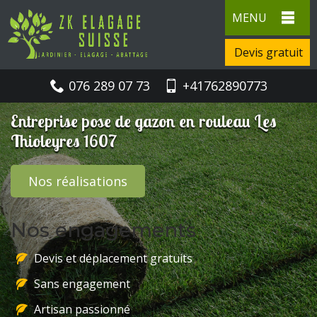
MENU
Devis gratuit
076 289 07 73
+41762890773
Entreprise pose de gazon en rouleau Les
Thioleyres 1607
Nos réalisations
Nos engagements
Devis et déplacement gratuits
Sans engagement
Artisan passionné