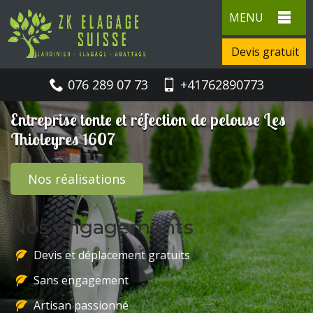
MENU
Devis gratuit
076 289 07 73
+41762890773
Entreprise tonte et réfection de pelouse Les
Thioleyres 1607
Nos réalisations
Nos engagements
Devis et déplacement gratuits
Sans engagement
Artisan passionné