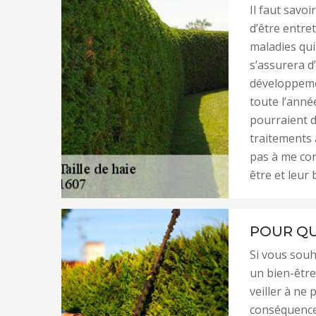
Il faut savo
d’être entre
maladies qui
s’assurera d
développemen
toute l’année
pourraient d
traitements 
pas à me conf
être et leur
POUR QU
Si vous souh
un bien-être,
veiller à ne 
conséquence,