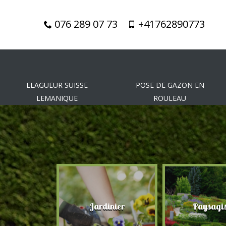
076 289 07 73
+41762890773
ELAGUEUR SUISSE
POSE DE GAZON EN
LEMANIQUE
ROULEAU
gueur
Jardinier
Paysagis